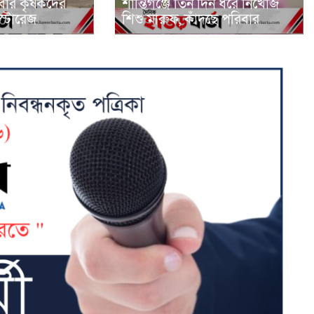
মবার কৃষকদের
শান্তিগঞ্জে তিন দিন ধরে নিখোঁজ
স্টোরেজ
শিশু মারুফ, কাঁদছে পরিবার