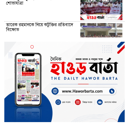
শোভাযাত্রা
তারেক রহমানকে নিয়ে কটুক্তির প্রতিবাদে
বিক্ষোভ
ছাতক-দোয়ারাবাজারে নৌ পুলিশের অভিযানে
২১ ড্রেজার জব্দ, আটক ৯
নাসিরনগরে প্রথমবার কৃষকদের জন্য মিনি
কোল্ড স্টোরেজ
শান্তিগঞ্জে তিন দিন ধরে নিখোঁজ শিশু মারুফ,
কাঁদছে পরিবার