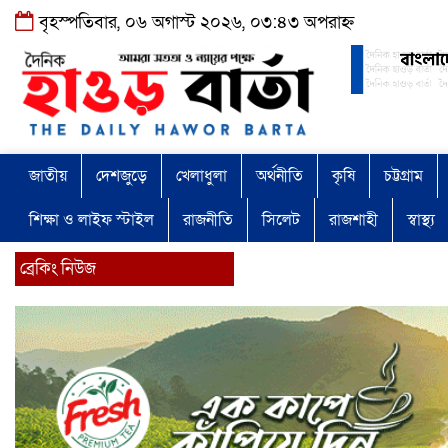
বৃহস্পতিবার, ০৬ অগাস্ট ২০২৬, ০৩:৪৩ অপরাহ্ন
জাতীয়
দেশজুড়ে
খেলাধুলা
অর্থনীতি
কৃষি
চট্টগ্রাম
শিক্ষা ও লাইফ স্টাইল
রাজনীতি
সিলেট
রাজশাহী
স্বাস্থ্য
ব্রেকিং নিউজ