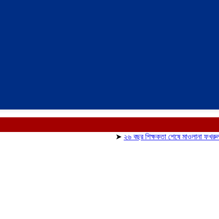
➤
২৬ বছর শিক্ষকতা শেষে মাওলানা ফখরুলকে বিদায় স