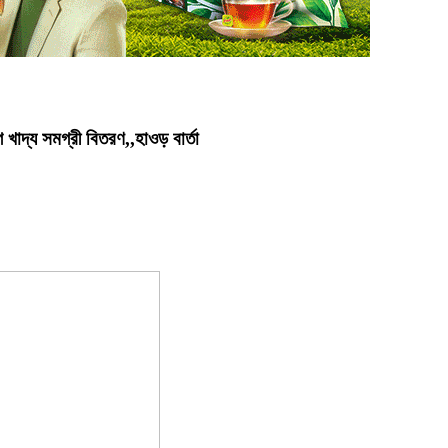
গ খাদ্য সমগ্রী বিতরণ,,হাওড় বার্তা