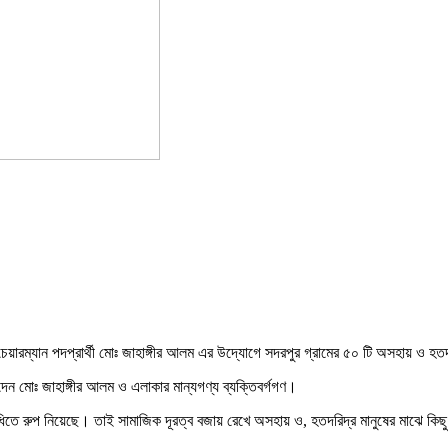
চেয়ারম্যান পদপ্রার্থী মোঃ জাহাঙ্গীর আলম এর উদ্যােগে সদরপুর গ্রামের ৫০ টি অসহায় ও হত
েন মোঃ জাহাঙ্গীর আলম ও এলাকার মান্যগণ্য ব্যক্তিবর্গগণ।
যাধিতে রুপ নিয়েছে। তাই সামাজিক দূরত্ব বজায় রেখে অসহায় ও, হতদরিদ্র মানুষের মাঝে কি