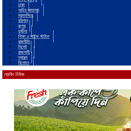
ঢাকা
আইন আদালত
ময়মনসিংহ
বরিশাল
রংপুর
দুর্ঘটনা
শিক্ষা ও লাইফ স্টাইল
রাজনীতি
সিলেট
রাজশাহী
স্বাস্থ্য
বিনোদন
ব্রেকিং নিউজ