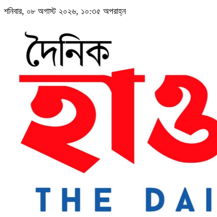
শনিবার, ০৮ অগাস্ট ২০২৬, ১০:৩৫ অপরাহ্ন