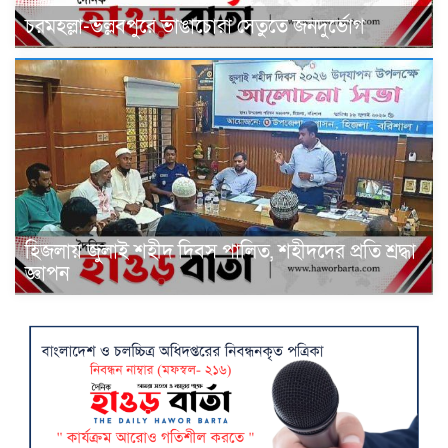
চরমহল্লা-ভল্লবপুরে ভাঙাচোরা সেতুতে জনদুর্ভোগ
হিজলায় জুলাই শহীদ দিবস পালিত, শহীদদের প্রতি শ্রদ্ধা
জ্ঞাপন