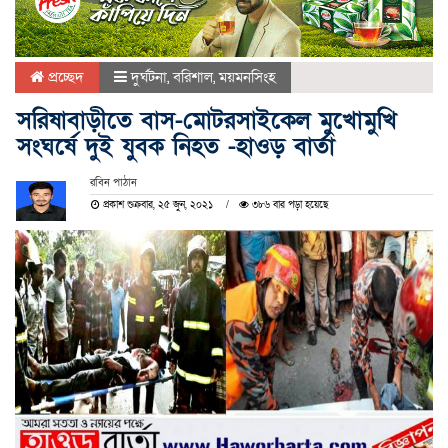
প্রচ্ছেদ
দুর্ঘটনা
,
বরিশাল
,
ময়মনসিংহ
সরিষাবাড়ীতে বাস-মোটরসাইকেল মুখোমুখি
সংঘর্ষে দুই যুবক নিহত -হাওড় বার্তা
রবিন পাঠান
প্রকাশ শুক্রবার, ২৫ জুন, ২০২১
৩৮৬ বার পড়া হয়েছে