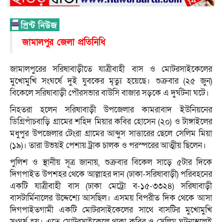
জামালপুর জেলা প্রতিনিধি
জামালপুরের সরিষাবাড়ীতে যাত্রীবাহী বাস ও মোটরসাইকেলের
মুখোমুখি সংঘর্ষে দুই যুবকের মৃত্যু হয়েছে। শুক্রবার (২৫ জুন)
বিকেলে সরিষাবাড়ী পৌরসভার বাউসি বাজার সড়কে এ দুর্ঘটনা ঘটে।
নিহতরা হলেন সরিষাবাড়ী উপজেলার কামরাবাদ ইউনিয়নের
ডিগ্রিপাঁচবাড়ি গ্রামের শহিদ মিয়ার কবির হোসেন (২০) ও টাঙ্গাইলের
মধুপুর উপজেলার টেংরা গ্রামের আব্দুস সাত্তারের ছেলে সেলিম মিয়া
(১৯)। তারা উভয়ই পেশায় ট্রাক চালক ও পরস্পরের আত্মীয় ছিলেন।
পুলিশ ও স্থানীয় সূত্র জানায়, শুক্রবার বিকেল সাড়ে ৫টার দিকে
দিগপাইত উপশহর থেকে আল্লাহর দান (ঢাকা-সরিষাবাড়ী) পরিবহনের
একটি যাত্রীবাহী বাস (ঢাকা মেট্রো ব-১৫-৩৩২৪) সরিষাবাড়ী
বাসটার্মিনালের উদ্দেশ্যে আসছিল। এসময় বিপরীত দিক থেকে আসা
দিগপাইতগামী একটি মোটরসাইকেলের সাথে বাসটির মুখোমুখি
সংঘর্ষ হয়। এতে মোটরসাইকেলে থাকা কবির ও সেলিম ঘটনাস্থলেই