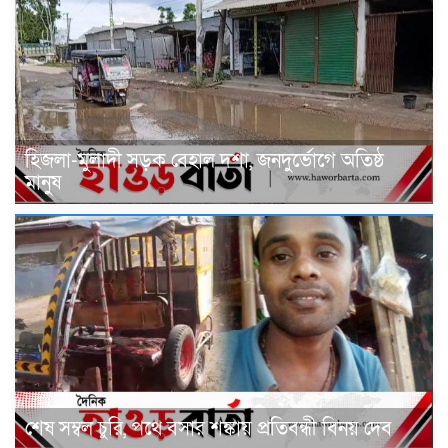
হিজলা-মুলাদী সড়ক বেহাল দশা, জনদুর্ভোগে অতিষ্ঠ
মানুষ
শেষ সম্বল চুরি, পথে বসার শঙ্কায় প্রতিবন্ধী বিনয় দেব