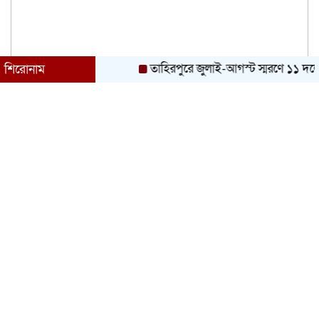
তাহিরপুরে জুলাই-আগস্ট স্মরণে ১১ দলের শোভাযা
শিরোনাম