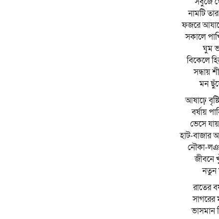
সবুজে ঘ
নামটি তার
ফজরে আযানের
সকালে পাখ
ঘুম ভ
বিকেলে হি
সন্ধায় শ
মন ছুঁ
আষাঢ়ে বৃষ্টি
বর্ষায় পা
ভেসে যায় 
হাট-বাজার 
নৌকা-লঞ প
জীবনে খ
নতুন ম
রাতের বর্
সাগরের 
ভাসমান নি