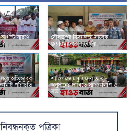
-আগস্ট স্মরণে
দৌলতপুর বিদ্যালয়ে সাবেক
্রা
চেয়ারম্যানকে সংবর্ধনা
যালয়ে অভিভাবক
শান্তিগঞ্জে মসজিদের ভাতা-
কমিটি পরিচিতি
অনুদানের দাবিতে স্মারকলিপি ও
সভা