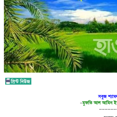
সবুজ শ্যাম
–
মুফতি আল আমিন ইসল
——————