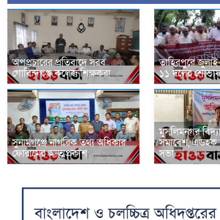
অপপ্রচারের প্রতিবাদে সরব
তাহিরপুরে জুলাই
গোবিন্দগঞ্জ কলেজ শিক্ষকরা
১১ দলের শোভাযাত
মুসলিমনগর বিদ্
সুনামগঞ্জে নাগরিক তথ্য অধিকার
সমাবেশ, এডহক 
ফোরামের আত্মপ্রকাশ
সভা