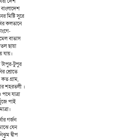
েরা দেশ
 বাংলাদেশ
 মিষ্টি সুরে
ির কলতানে
াংগে-
মেল বাতাস
ীতল ছায়া
য়ে যায়।
 টাপুর-টুপুর
নির শ্রোতে
কত গ্রাম,
আর শহরতলী ।
থে যাত্রা
ুঁজে পাই
াত্রা।
ষার গর্জন
মাঝে যেন
ঝুম দ্বীপ