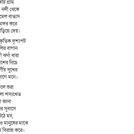
ি গ্রাম
 নদী থেকে
মেল বাতাস
আদর করে
াড়িয়ে দেয়।
াকৃতিক দৃশ্যপট
লির বাগান
ঝর্ণা ধারা
শের নিচে
্গীয় সুখের
জাগে মনে।
লে ভরা
লা শস্যখেত
া জানা
র সুবাসে
ঠে মন,
ও মানুষের মাঝে
ি বিরাজ করে।