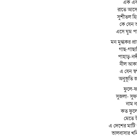
এক একট
রাতে আসে
সুশীতল হি
কে যেন 
এসে ঘুম প
মন মুগ্ধকর প্র
গাছ-গাছা
পাহাড়-নদী 
নীল আকা
এ যেন স্বর
অনুভূতি 
ফুলে-ফ
সুজলা- সুফ
নাম ন
কত ফুলে
মেতে উ
এ দেশের মাটি 
ভালবাসার খন