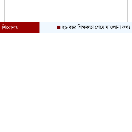
২৬ বছর শিক্ষকতা শেষে মাওলানা ফখরুলকে ব
শিরোনাম