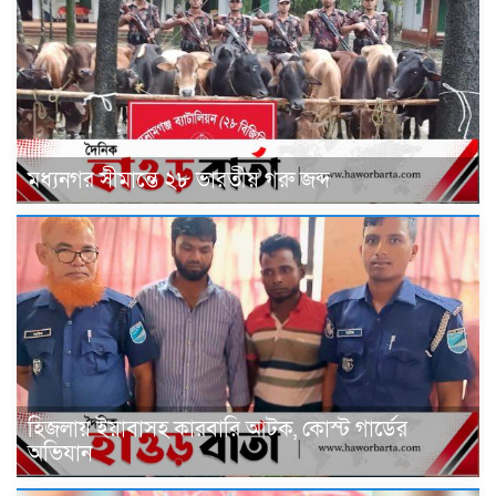
মধ্যনগর সীমান্তে ২৮ ভারতীয় গরু জব্দ
হিজলায় ইয়াবাসহ কারবারি আটক, কোস্ট গার্ডের
অভিযান