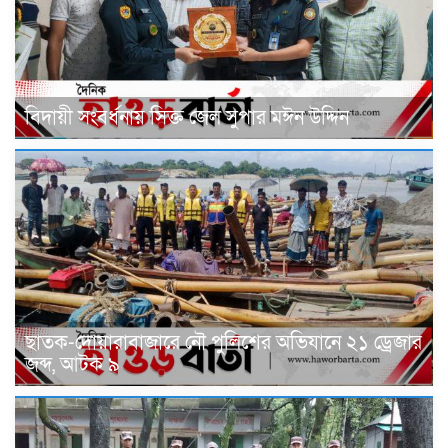
বিদায়ী সংবর্ধনায় সিক্ত জেল সুপার মঈন উদ্দিন
ছাতক-দোয়ারাবাজারে নৌ পুলিশের অভিযানে ২১ ড্রেজার
জব্দ, আটক ৯