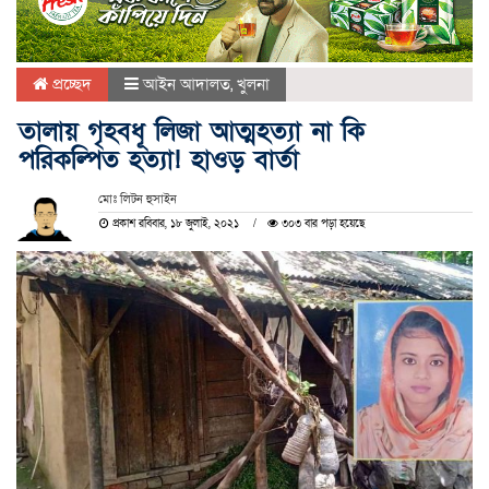
প্রচ্ছেদ
আইন আদালত
,
খুলনা
তালায় গৃহবধূ লিজা আত্মহত্যা না কি
পরিকল্পিত হত্যা! হাওড় বার্তা
মোঃ লিটন হুসাইন
প্রকাশ রবিবার, ১৮ জুলাই, ২০২১
৩০৩ বার পড়া হয়েছে