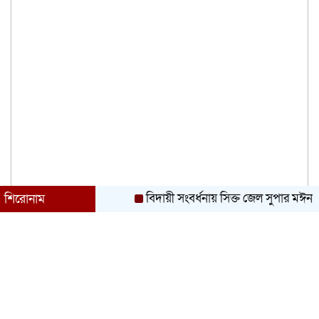
বিদায়ী সংবর্ধনায় সিক্ত জেল সুপার মঈন উদ্দিন
দ
শিরোনাম