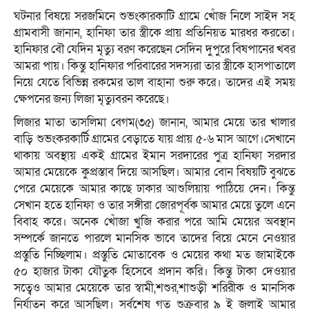
ঘটনার বিষয়ে সরজমিনে শুভংকারকাটি গ্রামে খোঁজ নিলে সাইদ সহ
গ্রামবাসী জানান, হানিফা তার স্ত্রীকে প্রায় প্রতিনিয়ত মারধর করতো।
হানিফার বৌ যেদিন মৃত্যু বরণ করেছেন সেদিন দুপুরে বিষপানের খবর
আমরা পায়। কিন্তু হানিফার পরিবারের সদস্যরা তার স্ত্রীকে হাসপাতালে
নিয়ে যেতে বিভিন্ন রকমের তাল বাহানা শুরু করে। তাদের এই সময়
ক্ষেপনের জন্য লিজা মৃত্যুবরন করেছে।
লিজার মাতা তাসলিমা বেগম(৩৫) জানান, আমার মেয়ে তার খালার
বাড়ি শুভংকরকার্টি গ্রামের বেড়াতে যায় প্রায় ৫-৬ মাস আগে।সেখানে
থাকায় অবস্থায় একই গ্রামের ইমান সরদারের পুত্র হানিফা সরদার
আমার মেয়েকে কুপ্রস্তাব দিয়ে আসছিল। আমার বোন বিষয়টি বুঝতে
পেরে মেয়েকে আমার কাছে ঢাকার আশুলিয়ায় পাঠিয়ে দেন। কিন্তু
সেখান হতে হানিফা ও তার সঙ্গীরা জোরপূর্বক আমার মেয়ে তুলে এনে
বিবাহ করে। অনেক খোঁজা খুজি করার পরে আমি মেয়ের অবস্থান
সম্পর্কে জানতে পারলে মানসিক ভাবে তাদের বিয়ে মেনে নেওয়ার
প্রস্তুতি নিচ্ছিলাম। প্রস্তুতি মোতাবেক ও মেয়ের কথা মত জামাইকে
৫০ হাজার টাকা যৌতুক হিসেবে প্রদান করি। কিন্তু টাকা দেওয়ার
সত্বেও আমার মেয়েকে তার স্বামী,শশুর,শাশুড়ী শরিরীক ও মানসিক
নির্যাতন করে আসছিল। সর্বশেষ গত শুক্রবার ৯ ই জুলাই আমার