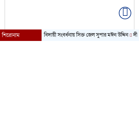
বিদায়ী সংবর্ধনায় সিক্ত জেল সুপার মঈন উদ্দিন
দীর্ঘদিনে
শিরোনাম