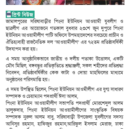
জামালপুরের সরিষাবাড়ীর পিংনা ইউনিয়ন আওয়ামী যুবলীগ ও
ছাত্রলীগ এর আয়োজনে গতকাল বুধবার ২৩শে জুন দুপুরে পিংনা
ইউনিয়ন আওয়ামীলীগ পাটি অফিসে উপমহাদেশের সবচেয়ে প্রাচীন ও
ঐতিহ্যবাহী রাজনৈতিক দল ‘আওয়ামীলীগ’ এর ৭২তম প্রতিষ্ঠাবর্ষিকী
উদযাপন করা হয়।
এ সময় আনুষ্ঠানিকভাবে জাতীয় ও দলীয় পতাকা উত্তোলন, একটি
মৌন মিছিল, বঙ্গবন্ধুর প্রতিকৃতিতে শ্রদ্ধাঞ্জলী, সকল শহীদের প্রতিশ্রদ্ধা
নিবেদন, প্রতিষ্ঠাবর্ষিকীর কেক কাটা ও দোয়া মাহফিলের মাধ্যমে
অনুষ্ঠানের পরিসমাপ্তি হয়।
এ সময় উপস্থিত ছিলেন, পিংনা ইউনিয়ন আওমীলীগ এর যুগ্ম সাধারণ
সম্পাদক ও চেয়াম্যান পদপ্রার্থী ঈসা আলম,
পিংনা ইউনিয়ন আওয়ামীলীগ সভাপতি পদপ্রার্থী মোরশেদুল আলম
তালুকদার, পিংনা ইউনিয়ন আওয়ামীলীগের সাংস্কৃতিক বিষয়ক
সম্পাদক নুরুল আলম বাবু, সরিষাবাড়ী উপজেলা যুবলীগের সদস্য
আনিসুর রহমান, হাফিজুর রহমান,আরিফুল ইসলাম মেরাজ, ঢাকা