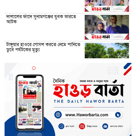
দালালের ফাঁদে সুনামগঞ্জের যুবক ভারতে
আটক
টাঙ্গুয়ার হাওরে গোসল করতে নেমে পানিতে
ডুবে পর্যটকের মৃত্যু
জগন্নাথপুরে ইউপি সদস্যকে জড়িয়ে
অপপ্রচারের বিরুদ্ধে গ্রামবাসীর মানববন্ধন
ছাতকের তরুণ সাংবাদিক তাজিদুল
ইসলামের মার্স্টার্সে অবিশ্বাস্য সাফল্য
দোয়ারাবাজারে খাস জমি জবরদখলের
অভিযোগ উঠেছে