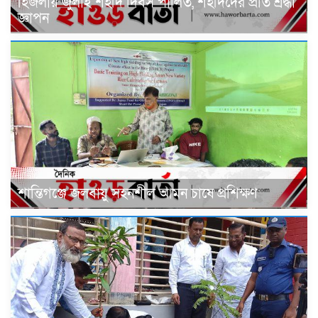
হিজলায় জুলাই শহীদ দিবস পালিত, শহীদদের প্রতি শ্রদ্ধা
জ্ঞাপন
শান্তিগঞ্জে জলবায়ু সহনশীল আমন চাষে প্রশিক্ষণ