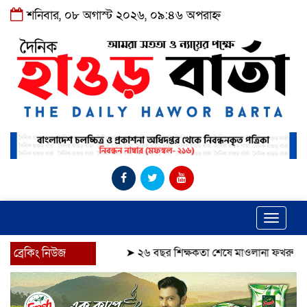
শনিবার, ০৮ অগাস্ট ২০২৬, ০৯:৪৬ অপরাহ্ন
Toggle
navigat
ব্রেকিং নিউজ
➤
২৬ বছর শিক্ষকতা শেষে মাওলানা ফখরুলকে বিদায়