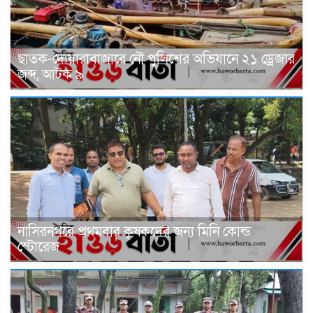
ছাতক-দোয়ারাবাজারে নৌ পুলিশের অভিযানে ২১ ড্রেজার
জব্দ, আটক ৯
নাসিরনগরে প্রথমবার কৃষকদের জন্য মিনি কোল্ড
স্টোরেজ