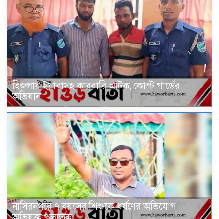
হিজলায় ইয়াবাসহ কারবারি আটক, কোস্ট গার্ডের
অভিযান
নাসিরনগরে ৭ বয়সের শিশুকে ধর্ষণের অভিযোগ
অভিযুক্ত পলাতক