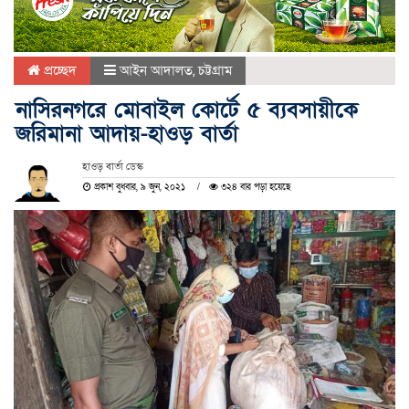
প্রচ্ছেদ
আইন আদালত
,
চট্টগ্রাম
নাসিরনগরে মোবাইল কোর্টে ৫ ব্যবসায়ীকে
জরিমানা আদায়-হাওড় বার্তা
হাওড় বার্তা ডেস্ক
প্রকাশ বুধবার, ৯ জুন, ২০২১
৩২৪ বার পড়া হয়েছে