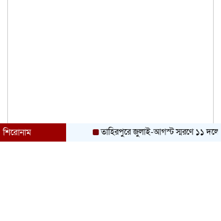
তাহিরপুরে জুলাই-আগস্ট স্মরণে ১১ দলের শোভাযা
শিরোনাম