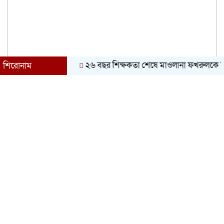
২৬ বছর শিক্ষকতা শেষে মাওলানা ফখরুলকে বিদায় সং
শিরোনাম