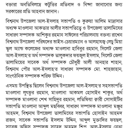
বক্তারা অনতিবিলম্বে কটুত্তির প্রতিবাদ ও নিন্দা জানানোর জন্য
সরকারের প্রতি আহবান জানান।
বিশ্বনাথ উপজেলা আল-ইসলাহ সভাপতি ও কুরুয়া আলিম মাদ্রাসার
অধ্যক্ষ মাওলানা আকতার আলীর সভাপতিত্বে ও উপজেলা তালামিযের
সাধারণ সম্পাদক আশিকুর রহমান সাঈদের পরিচালনায় বক্তব্য রাখেন
বিশ্বনাথ উপজেলা পরিষদের ভাইস-চেয়ারম্যান ও আলহাযজ্ব লেচু মিয়া
স্কুল অ্যান্ড কলেজের অধ্যক্ষ মাওলানা হাবিবুর রহমান, সিলেট জেলা
আল-ইসলাহ’র অর্থ সম্পাদক তালুকদার ফয়জুল ইসলাম, সিলেট জেলা
তালামিয়ের সাবেক অর্থ সম্পাদক চৌধুরী আলী আনহার শাহান,
বিশ্বনাথ পৌর আল-ইসলাহ’র সাধারণ সম্পাদক মো. শাহজাহান,
সাংগঠনিক সম্পাদক শরিফ উদ্দিন।
এসময় উপস্থিত ছিলেন বিশ্বনাথ উপজেলা আল-ইসলাহ’র সহসভাপতি
মাওলানা লুৎফুর রহমান, মাওলানা আকমল হোসাইন শাকুর, অর্থ
সম্পাদক মাওলানা শেখ সাহিদুর রহমান, লতিফিয়া ক্বারী সোসাইটির
সভাপতি মাওলানা আব্দুল মছব্বির, সাধারণ সম্পাদক মাওলানা মঞ্জুর
আহমদ, বিশ্বনাথ উপজেলা তালামিযের সভাপতি হোসাইন আহমদ
রাজন, সাবেক সভাপতি ইসলাম উদ্দিন, আব্দুল মুক্তাদির ফয়ছল,
সাবেক অফিস সম্পাদক সাহেদ আহমদ শিপু, আল-ইসলাহ নেতা