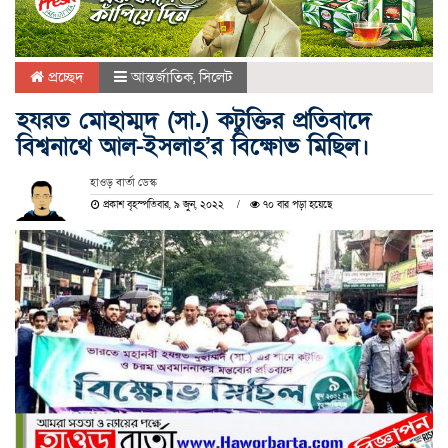
প্রচ্ছেদ
আন্তর্জাতিক
,
সিলেট
হযরত মোহাম্মদ (সা.) কটুক্তির প্রতিবাদে
বিশ্বনাথে আল-ইসলাহ’র বিক্ষোভ মিছিল।
হাওড় বার্তা ডেস্ক
প্রকাশ বৃহস্পতিবার, ৯ জুন, ২০২২
৭০ বার পড়া হয়েছে