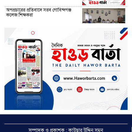
অপপ্রচারের প্রতিবাদে সরব গোবিন্দগঞ্জ
কলেজ শিক্ষকরা
তাহিরপুরে জুলাই-আগস্ট স্মরণে ১১ দলের
শোভাযাত্রা
তারেক রহমানকে নিয়ে কটুক্তির প্রতিবাদে
বিক্ষোভ
ছাতক-দোয়ারাবাজারে নৌ পুলিশের অভিযানে
২১ ড্রেজার জব্দ, আটক ৯
নাসিরনগরে প্রথমবার কৃষকদের জন্য মিনি
কোল্ড স্টোরেজ
সম্পাদক ও প্রকাশক : কাউছার উদ্দিন সুমন