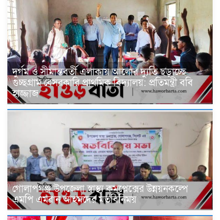
দুর্গম ও সীমান্তবর্তী এলাকায় আলোর দ্যুতি ছড়াচ্ছে
গুচ্ছগ্রাম বেসরকারি প্রাথমিক বিদ্যালয়: প্রতিমন্ত্রী ববি
হাজ্জাজ
গোলাপগঞ্জ উপজেলা স্বাস্থ্য কমপ্লেক্সের উন্নয়নকল্পে
এমপি এমরান আহমদের মতবিনিময়