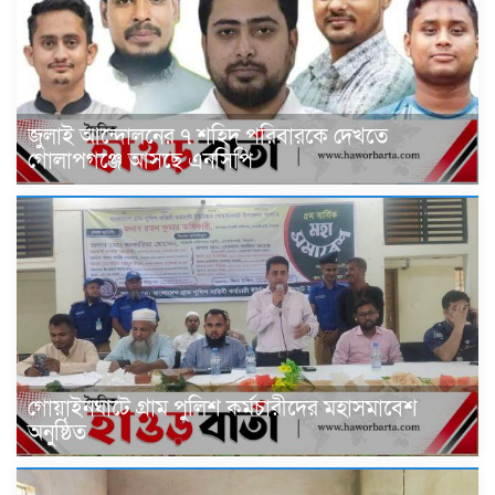
জুলাই আন্দোলনের ৭ শহিদ পরিবারকে দেখতে
গোলাপগঞ্জে আসছে এনসিপি
গোয়াইনঘাটে গ্রাম পুলিশ কর্মচারীদের মহাসমাবেশ
অনুষ্ঠিত