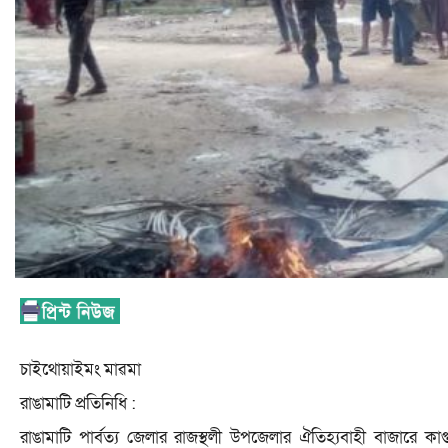
চাইথোয়াইমং মাৱমা
রাঙামাটি প্রতিনিধি :
রাঙামাটি পার্বত্য জেলার রাজস্থলী উপজেলার ঐতিহ্যবাহী বাজারে কাপ