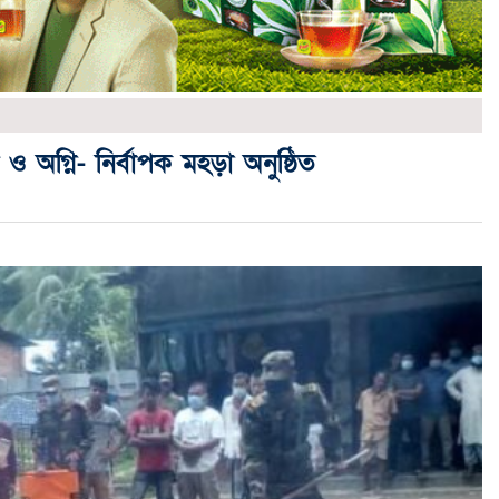
ও অগ্নি- নির্বাপক মহড়া অনুষ্ঠিত