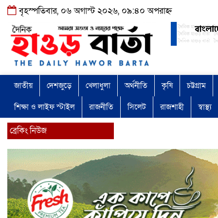
বৃহস্পতিবার, ০৬ অগাস্ট ২০২৬, ০৯:৪০ অপরাহ্ন
জাতীয়
দেশজুড়ে
খেলাধুলা
অর্থনীতি
কৃষি
চট্টগ্রাম
শিক্ষা ও লাইফ স্টাইল
রাজনীতি
সিলেট
রাজশাহী
স্বাস্থ্য
ব্রেকিং নিউজ