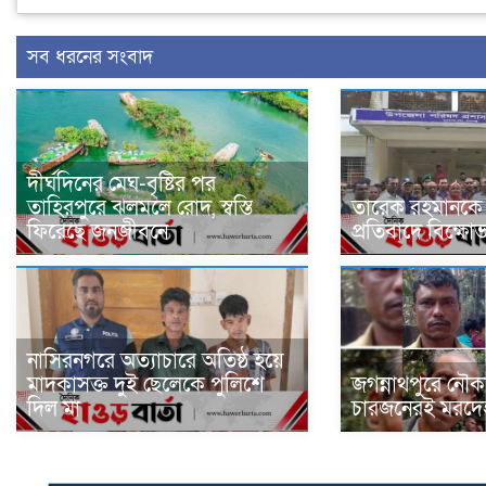
সব ধরনের সংবাদ
দীর্ঘদিনের মেঘ-বৃষ্টির পর
তাহিরপুরে ঝলমলে রোদ, স্বস্তি
তারেক রহমানকে ন
ফিরেছে জনজীবনে
প্রতিবাদে বিক্ষো
নাসিরনগরে অত্যাচারে অতিষ্ঠ হয়ে
মাদকাসক্ত দুই ছেলেকে পুলিশে
জগন্নাথপুরে নৌক
দিল মা
চারজনেরই মরদেহ