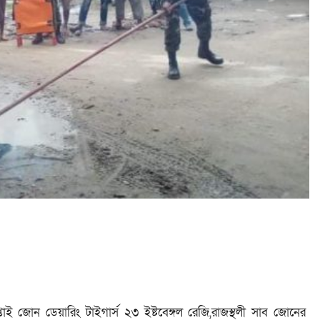
্তাই জোন ডেয়ারিং টাইগার্স ২৩ ইষ্টবেঙ্গল রেজি,রাজস্থলী সাব জোনের