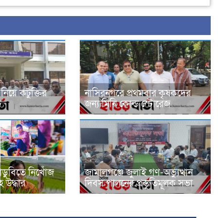
িয়ে কটুক্তির
নাসিরনগরে প্রথমবার কৃষকদের
ভ
জন্য মিনি কোল্ড স্টোরেজ
াডুবিতে নিখোঁজ
জামালগঞ্জে জুলাই গণ-অভ্যুত্থান
 উদ্ধার
দিবস পালনের প্রস্তুতিমূলক সভা